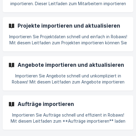
handhaben. Dieser Leitfaden ist ideal für Unternehmen, die
importieren. Dieser Leitfaden zum Mitarbeitern importieren
eine optimierte Lieferantenverwaltung anstreben und ihre
zeigt Ihnen Schritt für Schritt, wie Sie wichtige Felder wie
Daten effizienter einpflegen möchten.
"Mitarbeitername," "Telefonnummer," und "E-Mail" korrekt
eingeben. Zusätzlich wird erklärt, wie Sie Details wie
Projekte importieren und aktualisieren
Geburtsdaten, Bankkonten und Arbeitsstatus verarbeiten.
Ideal für Unternehmen, die eine einfache Verwaltung von
Importieren Sie Projektdaten schnell und einfach in Robaws!
Mitarbeiterinformationen anstreben und Arbeitsabläufe mit
Mit diesem Leitfaden zum Projekten importieren können Sie
Robaws optimieren möchten.
Projektnummern, Kundendetails, Status und mehr in
wenigen Schritten hochladen. Optimieren Sie Ihre
Projektverwaltung und behalten Sie mit Robaws stets den
Angebote importieren und aktualisieren
Überblick über Ihre wichtigsten Projektdaten.
Importieren Sie Angebote schnell und unkompliziert in
Robaws! Mit diesem Leitfaden zum Angebote importieren
laden Sie Angebotsnummern, Kundendetails, Preise und
mehr in wenigen Schritten hoch. Optimieren Sie Ihre
Angebotsverwaltung und behalten Sie den Überblick über
Aufträge importieren
alle wichtigen Angebotsinformationen – einfach und
effizient mit Robaws.
Importieren Sie Aufträge schnell und effizient in Robaws!
Mit diesem Leitfaden zum **Aufträge importieren** laden
Sie Auftragsnummern, Kundendetails, Projektnummern und
mehr in nur wenigen Schritten hoch. Optimieren Sie Ihre