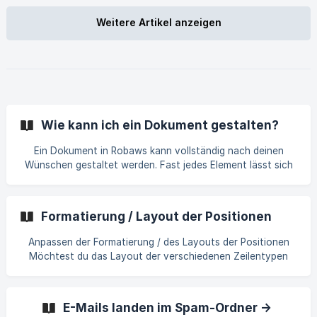
Auftragsverwaltung und sorgen Sie für einen reibungslosen
Ablauf bei der Bearbeitung von Aufträgen – einfach und
Weitere Artikel anzeigen
unkompliziert mit Robaws.
Wie kann ich ein Dokument gestalten?
Ein Dokument in Robaws kann vollständig nach deinen
Wünschen gestaltet werden. Fast jedes Element lässt sich
individuell anpassen. Wichtige Bestandteile eines
Dokuments: Briefpapier: Der Hintergrund, der in der PDF
angezeigt wird. Hier platzierst du dein Logo sowie deine
Formatierung / Layout der Positionen
Unternehmensdaten für ein professionelles
Erscheinungsbild. [Kopfzeile / Briefkopf]
Anpassen der Formatierung / des Layouts der Positionen
(https://support.robaws.com/de/article/kann-ich-selbst-be
Möchtest du das Layout der verschiedenen Zeilentypen
anpassen, indem du den Text farbig, fett, kursiv oder
unterstrichen darstellst, kannst du dies über die
allgemeinen Einstellungen > Formatierung einstellen. Sobald
E-Mails landen im Spam-Ordner ->
du die verschiedenen Formatierungsstile konfiguriert hast,