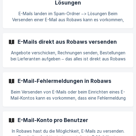
Lösungen
kannst du diese einem oder mehreren Zeilentypen
zuweisen. Die F
E-Mails landen im Spam-Ordner –> Lösungen Beim
Versenden einer E-Mail aus Robaws kann es vorkommen,
dass diese beim Kunden oder Lieferanten im Spam-Ordner
oder unter unerwünschte E-Mails eingeordnet wird. E-Mail-
Test durchführen Wenn du feststellst, dass deine E-Mails
E-Mails direkt aus Robaws versenden
häufig als Spam markiert werden, kannst du eine Analyse
durchführen, um mögliche Ursachen zu identifizieren und
Angebote verschicken, Rechnungen senden, Bestellungen
zu beheben. Besuche die Website: [https://www.mail-
bei Lieferanten aufgeben – das alles ist direkt aus Robaws
tester.com/](https://www.mail-tester.co
möglich! Durch die Verknüpfung eines E-Mail-Kontos mit
deiner Robaws-Umgebung kannst du E-Mails direkt aus
deinem Profil heraus versenden. Der Versand erfolgt über
E-Mail-Fehlermeldungen in Robaws
den E-Mail-Server, den dein Unternehmen nutzt. Wenn du
beispielsweise ein Google-Konto verwendest, wird der
Beim Versenden von E-Mails oder beim Einrichten eines E-
Versand über den Google-Mailserver erfolgen. |||
Mail-Kontos kann es vorkommen, dass eine Fehlermeldung
**Robaws übernimmt nur den Versand von E-Mails. Der
auftritt. Diese weist auf ein spezifisches Problem hin, das
das Versenden der E-Mail verhindert. Die Fehlermeldung
erscheint oben rechts als Pop-up und wird zusätzlich als
E-Mail-Konto pro Benutzer
Benachrichtigung gespeichert. Durch Anklicken der
Benachrichtigung erhältst du detaillierte Informationen zur
In Robaws hast du die Möglichkeit, E-Mails zu versenden.
Fehlermeldung.