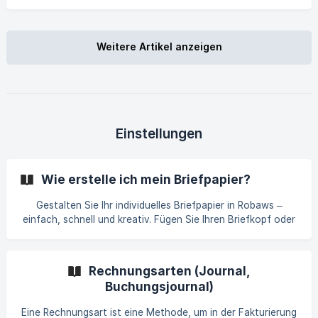
Leistungsübersicht und E-Mail-Vorlagen konfigurieren.
Weitere Artikel anzeigen
Einstellungen
Wie erstelle ich mein Briefpapier?
Gestalten Sie Ihr individuelles Briefpapier in Robaws –
einfach, schnell und kreativ. Fügen Sie Ihren Briefkopf oder
Briefbogen mit wenigen Klicks hinzu und passen Sie Farben
sowie Layouts flexibel an. Perfekt für ein professionelles
Erscheinungsbild Ihrer Dokumente!
Rechnungsarten (Journal,
Buchungsjournal)
Eine Rechnungsart ist eine Methode, um in der Fakturierung