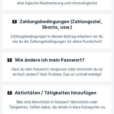
eine logische Nummerierung und chronologische
Reihenfolge der Rechnungen/Einkaufsrechnungen
sicherzustellen. Dies gewährleistet eine korrekte
Buchführung. *Beispiel: Für das Unternehmen Robaws habe
Zahlungsbedingungen (Zahlungsziel,
ich eine Rechnungsart für das Buchungsjahr 2024 eröffnet.
Skonto, usw.)
Diese Rechnungsart sorgt dafür, dass unter anderem alle
meine Rechnungsnummern in der gewünscht
Zahlungsbedingungen In diesem Beitrag erläutern wir dir,
wie du die Zahlungsbedingungen für deine Kundschaft
definieren kannst. Warum soll ich Zahlungsbedingungen
festlegen? Zahlungsbedingungen sind wichtig, damit du und
deine Kunden genau wissen, wie und wann die Rechnung
Wie ändere ich mein Passwort?
bezahlt werden soll. Sie sorgen für Transparenz und
schützen vor Missverständnissen. Zahlungsbedingungen,
Hast du dein Passwort vergessen oder möchtest du es
Skonto und Zahlungsmodalitäten werden festgehalten, um
einfach ändern? Kein Problem. Das ist schnell erledigt!
pünktliche Zahlungen zu gewährleisten und Sicherheit für
Passwort vergessen Erhältst du beim Einloggen die Meldung
„Ungültige Anmeldung oder Passwort“? Das bedeutet, dass
deine Anmeldedaten nicht korrekt sind. So kannst du ein
Aktivitäten / Tätigkeiten hinzufügen
neues Passwort erstellen: Klicke auf „Passwort vergessen“.
Gib deine E-Mail-Adresse ein, an die der Reset-Link
Was sind Aktivitäten in Robaws? Aktivitäten oder
gesendet werden soll. **Öffne die R
Tätigkeiten, helfen dabei, die Arbeit in klare Kategorien zu
unterteilen, was die Organisation verbessert. Sie