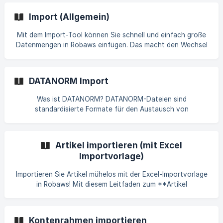
Import (Allgemein)
Mit dem Import-Tool können Sie schnell und einfach große
Datenmengen in Robaws einfügen. Das macht den Wechsel
oder Migration von einer anderen Software zu Robaws zum
Kinderspiel. Dieses Tool ist auch nützlich, wenn Sie z. B.
eine große Anzahl von Kunden hinzufügen oder schnell eine
DATANORM Import
Massenänderung vornehmen möchten.
Was ist DATANORM? DATANORM-Dateien sind
standardisierte Formate für den Austausch von
Produktinformationen wie Artikelnummern, Beschreibungen,
Preisen und Maßeinheiten zwischen Handwerker,
Fachgroßhändler und Produktlieferant. In Robaws kannst du
Artikel importieren (mit Excel
diese Dateien problemlos hochladen, um Ihre Produktdaten
Importvorlage)
aktuell zu halten. Du kannst die DATANORM in der
Artikelübersicht hochladen unter [Artikel](https://
Importieren Sie Artikel mühelos mit der Excel-Importvorlage
in Robaws! Mit diesem Leitfaden zum **Artikel
importieren** laden Sie Artikelnummern, Beschreibungen,
Preise und weitere Details in nur wenigen Schritten hoch.
Die Excel-Vorlage hilft Ihnen, alle wichtigen Felder wie
Kontenrahmen importieren