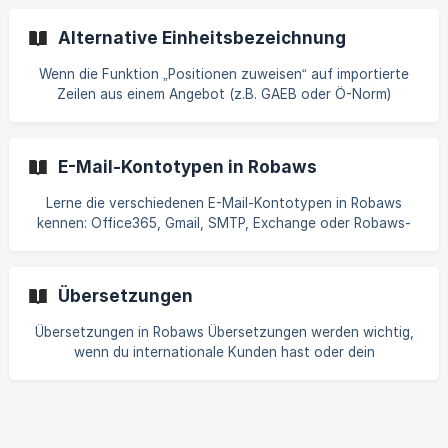
integriert wird, um zu erkennen, ob die Nachricht geöffnet
wurde. Durch die Nutzung von Statusanzeigen kannst du in
Alternative Einheitsbezeichnung
Robaws den Versand und Empfang von E-Mails einfacher
nachverfolgen. E-Mail-Tracking über Statusanzeigen Um
Wenn die Funktion „Positionen zuweisen“ auf importierte
eine E-Mail an einen Kunden zu
Zeilen aus einem Angebot (z.B. GAEB oder Ö-Norm)
angewendet wird, prüft Robaws, ob die
Eintheitsbezeichnung zwischen den eingelesenen Zeilen
und den zuzuweisenden Positionen übereinstimmt. Ist dies
E-Mail-Kontotypen in Robaws
nicht der Fall, zeigt Ihnen Robaws eine Übersichtsliste der
Positionsnummern, bei denen eine unterschiedliche
Lerne die verschiedenen E-Mail-Kontotypen in Robaws
Eintheitsbezeichnung vorliegt. Es ist natürlich nicht alles
kennen: Office365, Gmail, SMTP, Exchange oder Robaws-
verloren, Sie können über die allgemeinen Einstellungen
Server. Mit Schritt-für-Schritt-Anleitung für Einrichtung,
schnell benutzerd
Einstellungen und typische Fehlerbehebung. So richtest du
dein E-Mail-Konto in Robaws korrekt ein.
Übersetzungen
Übersetzungen in Robaws Übersetzungen werden wichtig,
wenn du internationale Kunden hast oder dein
Unternehmen Niederlassungen im Ausland betreibt. Durch
die Übersetzungsfunktionen in Robaws kannst du
sicherstellen, dass jede Kommunikation in der Sprache des
Kunden oder Lieferanten erfolgt. Folgende Inhalte lassen