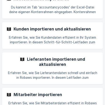
Einheit, Artikelgruppe und Mehrwertsteuersätze korrekt
auszufüllen. Optimieren Sie Ihre Artikelverwaltung und
Du kannst im Tab 'accountancycodes' der Excel-Datei
behalten Sie den Überblick über Ihre Produktdaten –
deine eigenen Kontenrahmen eingegeben. Kontenrahmen
effizient und einfach mit Robaws.
Spaltentitel Feld in Robaws CODE Kontonummer NAME
Kontenbezeichnung ||| Die Spalte 'CODE' muss einen
eindeutigen Wert enthalten, sonst wird der Import
Kunden importieren und aktualisieren
abgebrochen.
Erfahren Sie, wie Sie Kundendaten effizient in Ihr System
importieren. In diesem Schritt-für-Schritt-Leitfaden zum
**Kunden Importieren** werden wichtige Felder wie
"Kundennummer" und "Kundenname" erläutert und der
Umgang mit wesentlichen Kundendetails wie USt.-ID,
Lieferanten importieren und
Adressen und Kontaktdaten erklärt. Ideal für Unternehmen,
aktualisieren
die eine reibungslose Verwaltung von Kundendaten
anstreben, bietet dieser Leitfaden eine einfache
Erfahren Sie, wie Sie Lieferantendaten schnell und einfach
Möglichkeit, Kunden effizient zu importieren und den
in Robaws importieren. In diesem Leitfaden zum
Arbeitsablauf zu optimieren.
**Lieferanten importieren** wird der Prozess Schritt für
Schritt erklärt, einschließlich der Verwendung von Feldern
wie "Lieferantennummer" und "Lieferantenname." Zudem
Mitarbeiter importieren
wird erläutert, wie Sie wesentliche Lieferantendetails wie
USt.-ID, Adressen und Kontaktinformationen korrekt
Erfahren Sie, wie Sie Mitarbeiterdaten effizient in Robaws