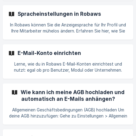
ermöglichen eine genauere Planung und
Ressourcenverteilung, wodurch Projekte reibungsloser
Spracheinstellungen in Robaws
ablaufen. Bei größeren Projekten sind Tätigkeiten
besonders nützlich, um den Überblick zu behalten und
In Robaws können Sie die Anzeigesprache für Ihr Profil und
nichts zu übersehen. Für kleinere Firmen oder einfache
Ihre Mitarbeiter mühelos ändern. Erfahren Sie hier, wie Sie
Projekte ist es manchmal ausreichend, ohne detaillierte
die Anzeigesprache individuell einstellen und die
Tätigkeiten zu arbeiten. ${y
Standardsprache für die gesamte Firma festlegen. Diese
Anleitung zeigt auch, wie Sie die Spracheinstellungen in der
E-Mail-Konto einrichten
mobilen App Wappy anpassen können.
Lerne, wie du in Robaws E-Mail-Konten einrichtest und
nutzt: egal ob pro Benutzer, Modul oder Unternehmen.
Erfahre alles über Prioritäten, Signaturen und den Versand
direkt aus Robaws.
Wie kann ich meine AGB hochladen und
automatisch an E-Mails anhängen?
Allgemeinen Geschäftsbedingungen (AGB) hochladen Um
deine AGB hinzuzufügen: Gehe zu Einstellungen > Allgemein
und lade die AGB unter Dateien hoch. Klicke rechts unten
auf EINSTELLUNGEN SPEICHERN, um die Änderung zu
speichern. AGB zu deiner E-Mail-Vorlage hinzufügen Erstelle