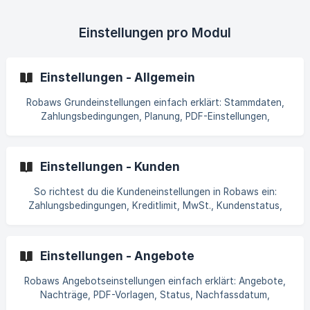
die wichtigsten Module und Einstellungen, um Ihre
Umgebung in kürzester Zeit einsatzbereit zu machen. Einige
Hinweise Jedes Unternehmen ist einzigartig und hat eigene
Einstellungen pro Modul
Prioritäten. Sie können je nach Ihrer Arbeitsweise
Einstellungen - Allgemein
Robaws Grundeinstellungen einfach erklärt: Stammdaten,
Zahlungsbedingungen, Planung, PDF-Einstellungen,
Dezimalstellen und weitere allgemeine Einstellungen.
Einstellungen - Kunden
So richtest du die Kundeneinstellungen in Robaws ein:
Zahlungsbedingungen, Kreditlimit, MwSt., Kundenstatus,
zusätzliche Felder und E-Mail-Vorlagen.
Einstellungen - Angebote
Robaws Angebotseinstellungen einfach erklärt: Angebote,
Nachträge, PDF-Vorlagen, Status, Nachfassdatum,
Abschlagsrechnung und Standardtexte einrichten.