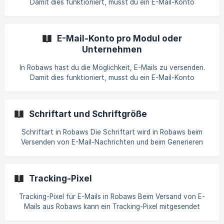
Damit dies funktioniert, musst du ein E-Mail-Konto
erstellen. Über dieses Konto wird eine Verbindung zu deinem
Mailserver (z. B. Office 365 oder Gmail) hergestellt, um die
E-Mails zu versenden. Es gibt verschiedene E-Mail-
E-Mail-Konto pro Modul oder
Kontotypen, die du in Robaws nutzen kannst. Das E-Mail-K
Unternehmen
In Robaws hast du die Möglichkeit, E-Mails zu versenden.
Damit dies funktioniert, musst du ein E-Mail-Konto
erstellen. Über dieses Konto stellt Robaws eine Verbindung
zu deinem Mailserver (z. B. Office 365 oder Gmail) her, um
die E-Mails zu versenden. Es gibt verschiedene E-Mail-
Schriftart und Schriftgröße
Kontotypen, die du in Robaws nutzen kannst. Du kannst e
Schriftart in Robaws Die Schriftart wird in Robaws beim
Versenden von E-Mail-Nachrichten und beim Generieren
von PDF-Dokumenten verwendet. Um sicherzustellen, dass
alle PDF-Dokumente einheitlich formatiert sind, verwenden
wir eine Standard-Schriftart und -größe ( **Helvetica, 10
Tracking-Pixel
Punkte **). Für bestimmte Linientypen können jedoch abwe
Tracking-Pixel für E-Mails in Robaws Beim Versand von E-
Mails aus Robaws kann ein Tracking-Pixel mitgesendet
werden. Dies ist ein kleines Code-Element, das in die E-Mail