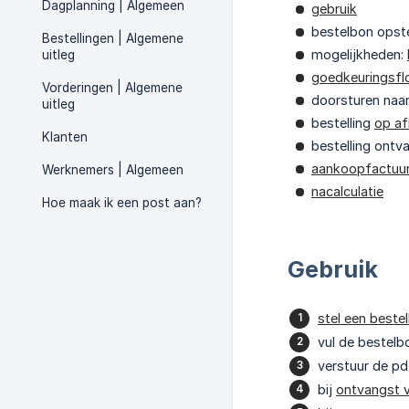
Dagplanning | Algemeen
gebruik
bestelbon opste
Bestellingen | Algemene
mogelijkheden:
uitleg
goedkeuringsf
Vorderingen | Algemene
doorsturen naa
uitleg
bestelling
op af
Klanten
bestelling ont
aankoopfactuu
Werknemers | Algemeen
nacalculatie
Hoe maak ik een post aan?
Gebruik
stel een beste
vul de bestelb
verstuur de pd
bij
ontvangst 