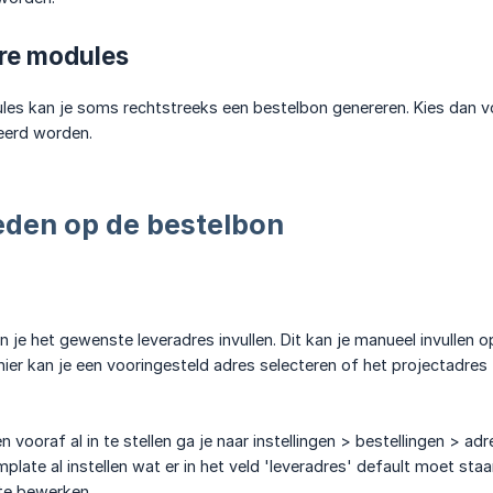
re modules
es kan je soms rechtstreeks een bestelbon genereren. Kies dan vo
eerd worden.
eden op de bestelbon
 je het gewenste leveradres invullen. Dit kan je manueel invullen 
hier kan je een vooringesteld adres selecteren of het projectadres 
 vooraf al in te stellen ga je naar instellingen > bestellingen > a
plate al instellen wat er in het veld 'leveradres' default moet staa
ate bewerken