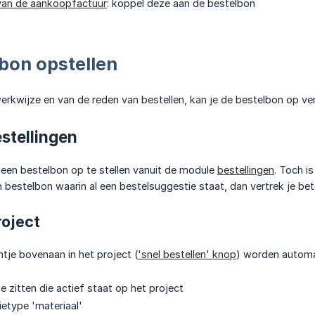
van de aankoopfactuur
: koppel deze aan de bestelbon
bon opstellen
werkwijze en van de reden van bestellen, kan je de bestelbon op v
stellingen
m een bestelbon op te stellen vanuit de module
bestellingen
. Toch i
en bestelbon waarin al een bestelsuggestie staat, dan vertrek je bet
roject
tje bovenaan in het project (
'snel bestellen' knop
) worden automa
te zitten die actief staat op het project
ietype 'materiaal'