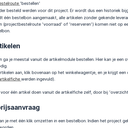
estelroute
'bestellen'
rder besteld werden voor dit project. Er wordt dus een historiek bi
dt één bestelbon aangemaakt, alle artikelen zonder gekende lever
n (projectbestelroute 'voorraad' of 'reserveren') komen niet op 
elbon.
tikelen
n ga je meestal vanuit de artikelmodule bestellen. Hier kan je een 
dig.
tikelen aan, klik bovenaan op het winkelwagentje, en je krijgt een 
artikelfiche
werden ingevuld).
voor één artikel doen vanuit de artikelfiche zelf, door bij 'overzicht
prijsaanvraag
an je met één klik omzetten in een bestelbon. Indien het project ge
worden.