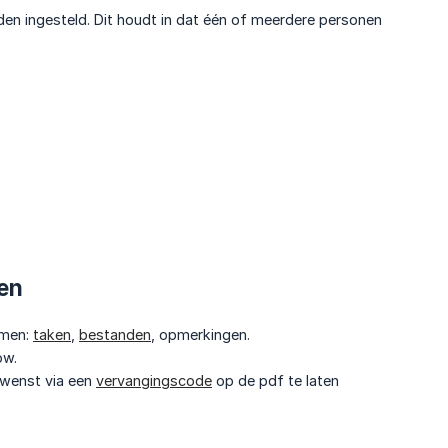
en ingesteld. Dit houdt in dat één of meerdere personen
den
omen:
taken
,
bestanden
, opmerkingen.
ow.
ewenst via een
vervangingscode
op de pdf te laten