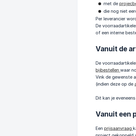
met de
projecb
die nog niet ee
Per leverancier wor
De voorraadartikele
of een interne best
Vanuit de ar
De voorraadartikele
bijbestellen
waar no
Vink de gewenste ar
(indien deze op de
Dit kan je eveneens 
Vanuit een 
Een
prijsaanvraag
k
project gekoppeld 