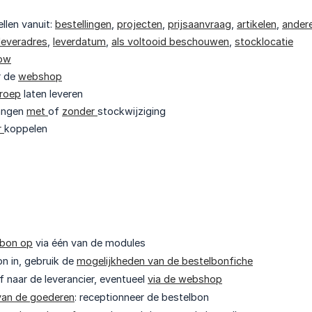
llen vanuit:
bestellingen
,
projecten
,
prijsaanvraag
,
artikelen
,
ander
leveradres
,
leverdatum
,
als voltooid beschouwen
,
stocklocatie
low
r de
webshop
roep
laten leveren
vangen
met
of
zonder
stockwijziging
r
koppelen
lbon op
via één van de modules
on in, gebruik de
mogelijkheden van de bestelbonfiche
f naar de leverancier, eventueel
via de webshop
van de goederen
: receptionneer de bestelbon