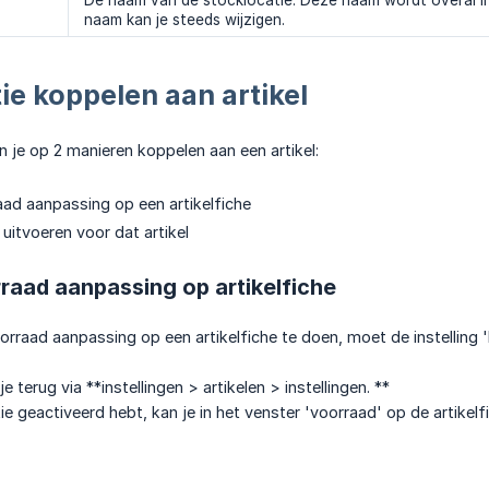
De naam van de stocklocatie. Deze naam wordt overal in R
naam kan je steeds wijzigen.
ie koppelen aan artikel
n je op 2 manieren koppelen aan een artikel:
ad aanpassing op een artikelfiche
uitvoeren voor dat artikel
raad aanpassing op artikelfiche
raad aanpassing op een artikelfiche te doen, moet de instelling '
je terug via **instellingen > artikelen > instellingen. **
ie geactiveerd hebt, kan je in het venster 'voorraad' op de artike