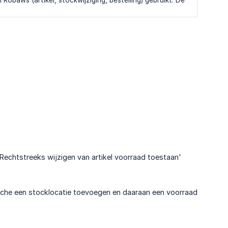
obaws (artikel, stockwijziging, bestelling) gebruikt. De
Rechtstreeks wijzigen van artikel voorraad toestaan'
lfiche een stocklocatie toevoegen en daaraan een voorraad