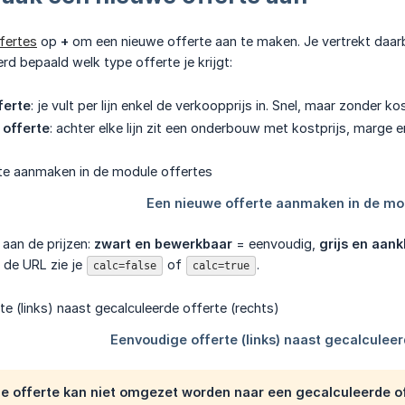
fertes
op
+
om een nieuwe offerte aan te maken. Je vertrekt daarbi
rd bepaald welk type offerte je krijgt:
ferte
: je vult per lijn enkel de verkoopprijs in. Snel, maar zonder k
 offerte
: achter elke lijn zit een onderbouw met kostprijs, marge e
 aan de prijzen:
zwart en bewerkbaar
= eenvoudig,
grijs en aank
 de URL zie je
of
.
calc=false
calc=true
e offerte kan
niet
omgezet worden naar een gecalculeerde off