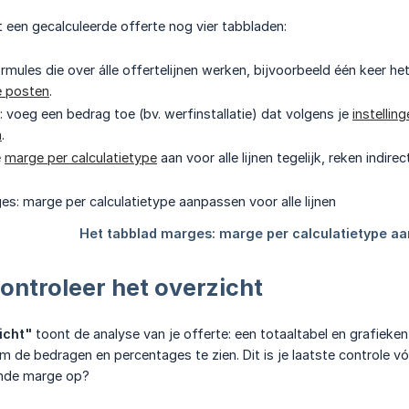
t een gecalculeerde offerte nog vier tabbladen:
ormules die over álle offertelijnen werken, bijvoorbeeld één keer he
e posten
.
: voeg een bedrag toe (bv. werfinstallatie) dat volgens je
instellin
n
.
e
marge per calculatietype
aan voor alle lijnen tegelijk, reken indi
ontroleer het overzicht
icht"
toont de analyse van je offerte: een totaaltabel en grafieken
m de bedragen en percentages te zien. Dit is je laatste controle vó
ende marge op?