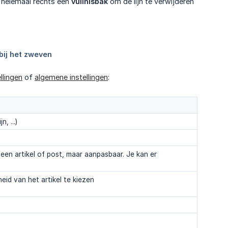
 helemaal rechts een
vuilnisbak
om de lijn te verwijderen
llingen
of
algemene instellingen
:
, ...)
 een artikel of post, maar aanpasbaar. Je kan er
eid van het artikel te kiezen