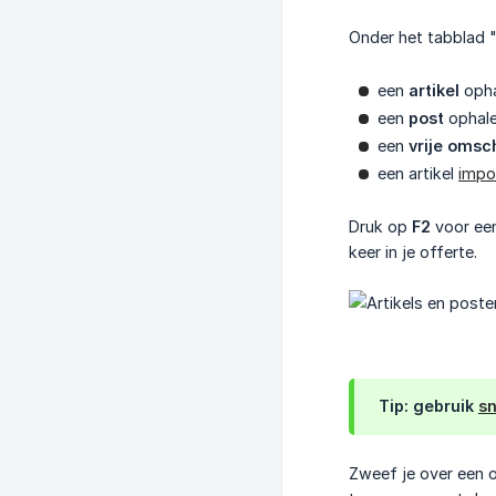
Onder het tabblad "de
een
artikel
opha
een
post
ophale
een
vrije omsch
een artikel
impo
Druk op
F2
voor een
keer in je offerte.
Tip: gebruik
sn
Zweef je over een o