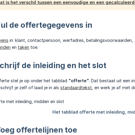
at is het verschil tussen een eenvoudige en een gecalculeerd
ul de offertegegevens in
vens
in: klant, contactpersoon, werfadres, betalingsvoorwaarden, ..
anden
en
taken
toe.
hrijf de inleiding en het slot
ferte stel je op onder het tabblad
"offerte"
. Dat bestaat uit een i
 schrijf je zelf of laad je in als
standaardtekst
, en werk je af met 
oeg offertelijnen toe