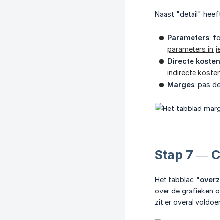
Naast "detail" heef
Parameters
: f
parameters in j
Directe kosten
indirecte koste
Marges
: pas d
Stap 7 — C
Het tabblad
"overz
over de grafieken o
zit er overal voldo