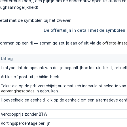
rechtermuisknop), een
pijltje
om de onderbouw open te klikken en
rughaalmogelijkheid).
lommen op een rij — sommige zet je aan of uit via de
offerte-inste
Uitleg
Lijntype dat de opmaak van de lijn bepaalt (hoofdstuk, tekst, artikellijn
Artikel of post uit je bibliotheek
Tekst die op de pdf verschijnt; automatisch ingevuld bij selectie van
vervangingscodes
in gebruiken.
Hoeveelheid en eenheid; klik op de eenheid om een alternatieve eenh
Verkoopprijs zonder BTW
Kortingspercentage per lijn