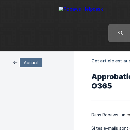
Cet article est aus
Accueil
Approbatio
O365
Dans Robaws, un
c
Si tes e-mails son