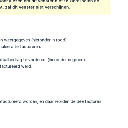
or kiezen om dit venster niet te zien: indien de
, zal dit venster niet verschijnen.
n weergegeven (hieronder in rood).
muleerd te factureren.
aalbedrag te vorderen. (hieronder in groen).
factureerd werd.
efactureerd worden, en daar worden de deelfacturen