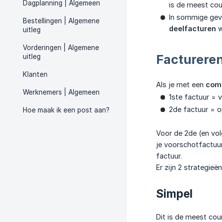
Dagplanning | Algemeen
is de meest cou
In sommige geva
Bestellingen | Algemene
deelfacturen
w
uitleg
Vorderingen | Algemene
Factureren
uitleg
Klanten
Als je met een
comb
Werknemers | Algemeen
1ste factuur = 
2de factuur = o
Hoe maak ik een post aan?
Voor de 2de (en vol
je voorschotfactuu
factuur.
Er zijn 2 strategieë
Simpel
Dit is de meest cou