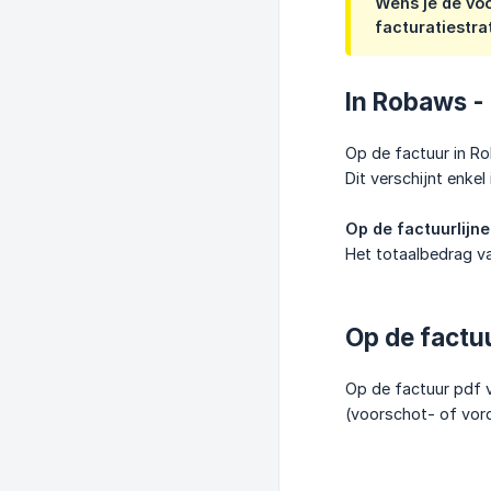
Wens je de voo
facturatiestrat
In Robaws - 
Op de factuur in R
Dit verschijnt enke
Op de factuurlijn
Het totaalbedrag va
Op de factuu
Op de factuur pdf 
(voorschot- of vor