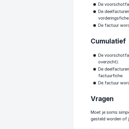
De voorschotfac
De deelfacturen
vorderingsfiche
De factuur word
Cumulatief
De voorschotfac
overzicht).
De deelfacturen
factuurfiche.
De factuur word
Vragen
Moet je soms simpel
gesteld worden of j