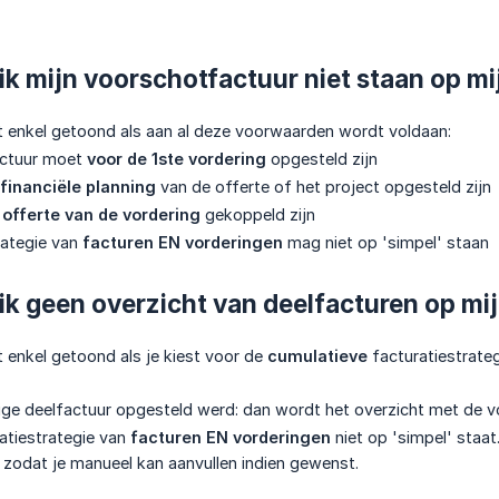
k mijn voorschotfactuur niet staan op mi
t enkel getoond als aan al deze voorwaarden wordt voldaan:
actuur moet
voor de 1ste vordering
opgesteld zijn
 financiële planning
van de offerte of het project opgesteld zijn
e
offerte van de vordering
gekoppeld zijn
rategie van
facturen EN vorderingen
mag niet op 'simpel' staan
ik geen overzicht van deelfacturen op mi
 enkel getoond als je kiest voor de
cumulatieve
facturatiestrateg
orige deelfactuur opgesteld werd: dan wordt het overzicht met de v
ratiestrategie van
facturen EN vorderingen
niet op 'simpel' staat
t zodat je manueel kan aanvullen indien gewenst.