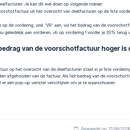
 deelfacturen. Je kan dit wel doen op volgende manier:
orschotfactuur uit het overzicht van deelfacturen op de 1ste vord
e op de vordering, vink 'VR' aan, vul het bedrag van de voorschotfac
 nu geleidelijk aan vorderen, vb op vordering 1 vorder je 20% terug
 bedrag van de voorschotfactuur hoger is 
tuur op het overzicht van de deelfacturen staat in je 1ste vordering
en afgehouden van de factuur. Als het bedrag van de voorschotfa
al er een pop-up venster verschijnen om je te waarschuwen.
Bijgewerkt op: 17/06/202