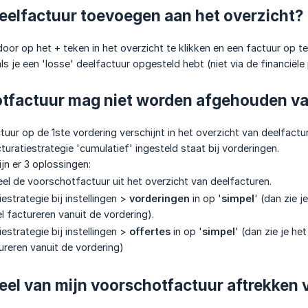
deelfactuur toevoegen aan het overzicht?
door op het + teken in het overzicht te klikken en een factuur op t
als je een 'losse' deelfactuur opgesteld hebt (niet via de financië
tfactuur mag niet worden afgehouden van
tuur op de 1ste vordering verschijnt in het overzicht van deelfac
turatiestrategie 'cumulatief' ingesteld staat bij vorderingen.
zijn er 3 oplossingen:
el de voorschotfactuur uit het overzicht van deelfacturen.
iestrategie bij instellingen >
vorderingen
in op '
simpel
' (dan zie 
l factureren vanuit de vordering).
iestrategie bij instellingen >
offertes
in op '
simpel
' (dan zie je he
ureren vanuit de vordering)
eel van mijn voorschotfactuur aftrekken 