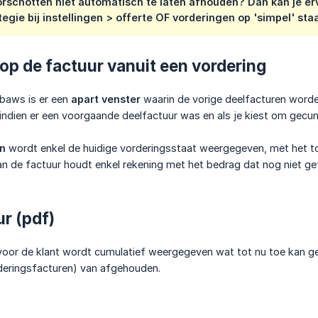
rschotten niet automatisch te laten afhouden? Dan kan je ervo
egie bij instellingen > offerte OF vorderingen op 'simpel' staat
op de factuur vanuit een vordering
obaws is er een
apart venster
waarin de vorige deelfacturen worde
l indien er een voorgaande deelfactuur was en als je kiest om gecu
en
wordt enkel de huidige vorderingsstaat weergegeven, met het tot
n de factuur houdt enkel rekening met het bedrag dat nog niet ge
r (pdf)
voor de klant wordt cumulatief weergegeven wat tot nu toe kan g
deringsfacturen) van afgehouden.