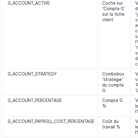
G_ACCOUNT_ACTIVE
Coche sur
V
'Compte G'
d
sur la fiche
'
client
v
a
c
s
l
'
v
d
c
G_ACCOUNT_STRATEGY
Combobox
V
'stratégie'
v
du compte
'
G
'
G_ACCOUNT_PERCENTAGE
Compte G
V
%
l
l
G_ACCOUNT_PAYROLL_COST_PERCENTAGE
Coût du
V
travail %
l
l