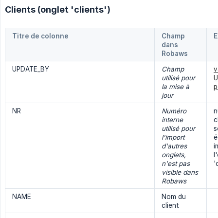
Clients (onglet 'clients')
Titre de colonne
Champ
E
dans
Robaws
UPDATE_BY
Champ 
v
utilisé pour 
U
la mise à 
p
jour
NR
Numéro 
n
interne 
c
utilisé pour 
s
l'import 
é
d'autres 
i
onglets, 
l
n'est pas 
'
visible dans 
Robaws
NAME
Nom du
client