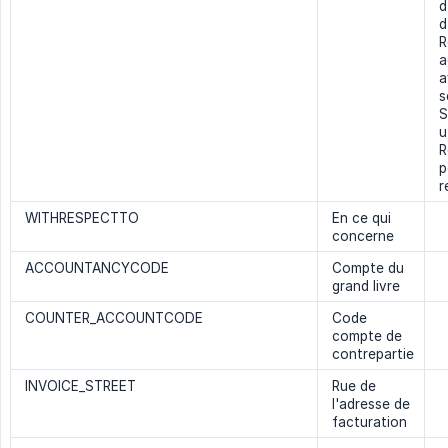
d
d
R
a
a
s
S
u
R
p
r
WITHRESPECTTO
En ce qui
concerne
ACCOUNTANCYCODE
Compte du
grand livre
COUNTER_ACCOUNTCODE
Code
compte de
contrepartie
INVOICE_STREET
Rue de
l'adresse de
facturation