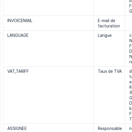
b
F
G
INVOICEMAIL
E-mail de
facturation
LANGUAGE
Langue
c
N
F
D
N
r
VAT_TARIFF
Taux de TVA
d
t
e
R
(
G
D
b
F
T
ASSIGNEE
Responsable