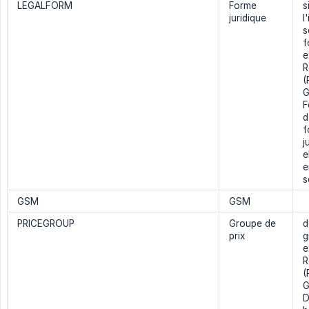
LEGALFORM
Forme
s
juridique
l
s
f
e
R
(
G
F
d
f
j
e
e
s
GSM
GSM
PRICEGROUP
Groupe de
d
prix
g
e
R
(
G
D