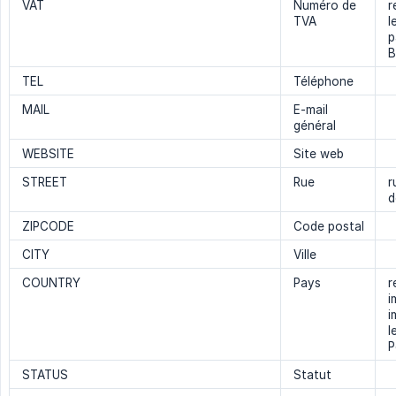
VAT
Numéro de
r
TVA
l
p
B
TEL
Téléphone
MAIL
E-mail
général
WEBSITE
Site web
STREET
Rue
r
d
ZIPCODE
Code postal
CITY
Ville
COUNTRY
Pays
r
i
i
l
P
STATUS
Statut