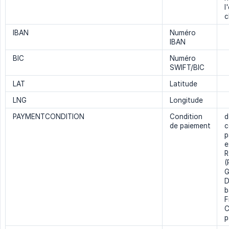
l
c
IBAN
Numéro
IBAN
BIC
Numéro
SWIFT/BIC
LAT
Latitude
LNG
Longitude
PAYMENTCONDITION
Condition
d
de paiement
c
p
e
R
(
G
D
b
F
C
p