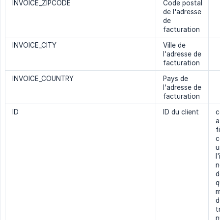
INVOICE_ZIPCODE
Code postal
de l'adresse
de
facturation
INVOICE_CITY
Ville de
l'adresse de
facturation
INVOICE_COUNTRY
Pays de
l'adresse de
facturation
ID
ID du client
c
a
f
c
u
l
n
d
q
m
d
t
n