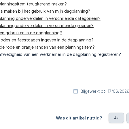
 planningsitem terugkerend maken?
s maken bij het gebruik van mijn dagplanning?
planning onderverdelen in verschillende categorieën?
planning onderverdelen in verschillende groepen?
ren gebruiken in de dagplanning?
riodes en feestdagen ingeven in de dagplanning?
de rode en oranje randen van een planningsitem?
afwezigheid van een werknemer in de dagplanning registreren?
Bijgewerkt op: 17/06/202
Ja
Was dit artikel nuttig?