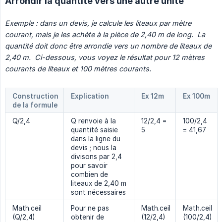
Arrondir la quantité vers une autre unité
Exemple : dans un devis, je calcule les liteaux par mètre 
courant, mais je les achète à la pièce de 2,40 m de long.  La 
quantité doit donc être arrondie vers un nombre de liteaux de 
2,40 m.  Ci-dessous, vous voyez le résultat pour 12 mètres 
courants de liteaux et 100 mètres courants.
Construction
Explication
Ex 12m
Ex 100m
de la formule
Q/2,4
Q renvoie à la
12/2,4 =
100/2,4
quantité saisie
5
= 41,67
dans la ligne du
devis ; nous la
divisons par 2,4
pour savoir
combien de
liteaux de 2,40 m
sont nécessaires
Math.ceil
Pour ne pas
Math.ceil
Math.ceil
(Q/2,4)
obtenir de
(12/2,4)
(100/2,4)