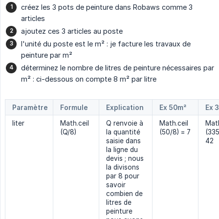
créez les 3 pots de peinture dans Robaws comme 3
articles
ajoutez ces 3 articles au poste
l'unité du poste est le m² : je facture les travaux de
peinture par m²
déterminez le nombre de litres de peinture nécessaires par
m² : ci-dessous on compte 8 m² par litre
Paramètre
Formule
Explication
Ex 50m²
Ex 
liter
Math.ceil
Q renvoie à
Math.ceil
Math
(Q/8)
la quantité
(50/8) = 7
(335
saisie dans
42
la ligne du
devis ; nous
la divisons
par 8 pour
savoir
combien de
litres de
peinture