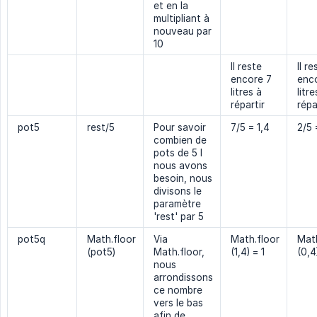
et en la
multipliant à
nouveau par
10
Il reste
Il re
encore 7
enc
litres à
litre
répartir
répa
pot5
rest/5
Pour savoir
7/5 = 1,4
2/5 
combien de
pots de 5 l
nous avons
besoin, nous
divisons le
paramètre
'rest' par 5
pot5q
Math.floor
Via
Math.floor
Math
(pot5)
Math.floor,
(1,4) = 1
(0,4
nous
arrondissons
ce nombre
vers le bas
afin de