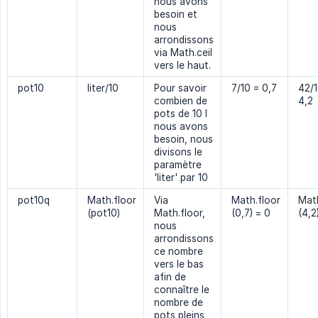
nous avons
besoin et
nous
arrondissons
via Math.ceil
vers le haut.
pot10
liter/10
Pour savoir
7/10 = 0,7
42/1
combien de
4,2
pots de 10 l
nous avons
besoin, nous
divisons le
paramètre
'liter' par 10
pot10q
Math.floor
Via
Math.floor
Math
(pot10)
Math.floor,
(0,7) = 0
(4,2
nous
arrondissons
ce nombre
vers le bas
afin de
connaître le
nombre de
pots pleins