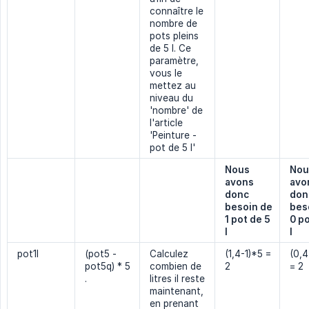
connaître le
nombre de
pots pleins
de 5 l. Ce
paramètre,
vous le
mettez au
niveau du
'nombre' de
l'article
'Peinture -
pot de 5 l'
Nous 
Nou
avons 
avon
donc 
donc
besoin de 
beso
1 pot de 5 
0 po
l
l
pot1l
(pot5 -
Calculez
(1,4-1)*5 =
(0,4
pot5q) * 5
combien de
2
= 2
.
litres il reste
maintenant,
en prenant