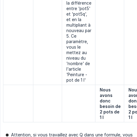
la différence
entre 'pot5'
et 'pot5q',
et en la
multipliant à
nouveau par
5. Ce
paramètre,
vous le
mettez au
niveau du
'nombre' de
l'article
'Peinture -
pot de 1 l'
Nous 
Nou
avons 
avon
donc 
donc
besoin de 
beso
2 pots de 
2 po
1 l
1 l
Attention, si vous travaillez avec Q dans une formule, vous