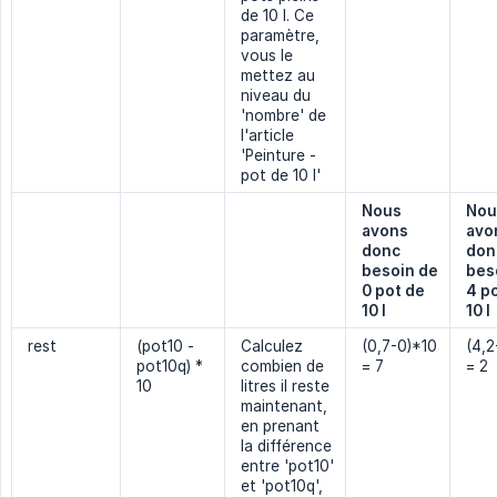
de 10 l. Ce
paramètre,
vous le
mettez au
niveau du
'nombre' de
l'article
'Peinture -
pot de 10 l'
Nous 
Nou
avons 
avon
donc 
donc
besoin de 
beso
0 pot de 
4 po
10 l
10 l
rest
(pot10 -
Calculez
(0,7-0)*10
(4,2
pot10q) *
combien de
= 7
= 2
10
litres il reste
maintenant,
en prenant
la différence
entre 'pot10'
et 'pot10q',