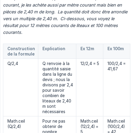
courant, je les achète aussi par mètre courant mais bien en 
pièces de 2,40 m de long.  La quantité doit donc être arrondie 
vers un multiple de 2,40 m.  Ci-dessous, vous voyez le 
résultat pour 12 mètres courants de liteaux et 100 mètres 
courants.
Construction
Explication
Ex 12m
Ex 100m
de la formule
Q/2,4
Q renvoie à la
12/2,4 = 5
100/2,4 =
quantité saisie
41,67
dans la ligne du
devis ; nous la
divisons par 2,4
pour savoir
combien de
liteaux de 2,40
m sont
nécessaires
Math.ceil
Pour ne pas
Math.ceil
Math.ceil
(Q/2,4)
obtenir de
(12/2,4) =
(100/2,4)
nombre
5
= 42