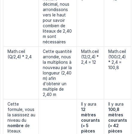
décimal, nous
arrondissons
vers le haut
pour savoir
combien de
liteaux de 2,40
m sont
nécessaires
Math.ceil
Cette quantité
Math.ceil
Math.ceil
(Q/2,4) * 2,4
arrondie, nous
(12/2,4) *
(100/2,4)
la multiplions à
2,4 = 12
* 2,4 =
nouveau par la
100,8
longueur (2,40
m) afin
d'obtenir un
multiple de
2,40 m
Cette
Il y aura
Il y aura
formule, vous
12 
100,8 
la saisissez au
mètres 
mètres 
niveau du
courants 
courants 
nombre
de
(= 5 
(= 42 
liteaux.
pièces 
pièces 