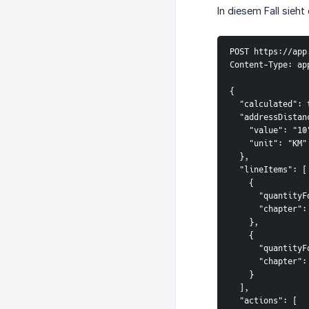
In diesem Fall sieht
POST https://app
Content-Type: ap
{
  "calculated"
  "addressDist
    "value": "1
    "unit": "KM"
  },
  "lineItems": [
    {
      "quanti
      "chap
    },
    {
      "quanti
      "chap
    }
  ],
  "actions": [