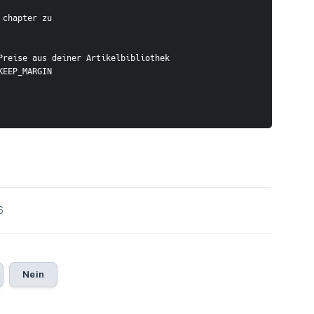
n chapter zu
n Preise aus deiner Artikelbibliothek
_KEEP_MARGIN
6
Nein