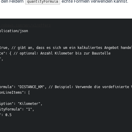
 den Feldern
echte Formeln verwenden kannst.
quantityFormula
.robaws.com/api/v2/offers
plication/json

true, // gibt an, dass es sich um ein kalkuliertes Angebot handel
ce": { // optional: Anzahl Kilometer bis zur Baustelle

,

ormula": "DISTANCE_KM", // Beispiel: Verwende die vordefinierte 
onLineItems": [

iption": "Kilometer",

ityFormula": "1",

: 0.5
