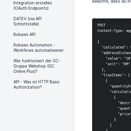
Beachte, dass du in
Integration erstellen
(OAuth Endpoints)
DATEV (via API
Schnittstelle)
POST 
https://app
Content-Type: ap
Robaws API
{

Robaws Automation -
  "calculated": 
Workflows automatisieren
  "addressDistan
    "value": "10"
Wie funktioniert der GC-
    "unit": "KM"

Gruppe Webshop (GC
  },

Online Plus)?
  "lineItems": [

    {

API - Was ist HTTP Basic
      "quantityF
Authorization?
      "calculati
        {

          "descr
          "quant
          "price"
        }

      ]

    }
