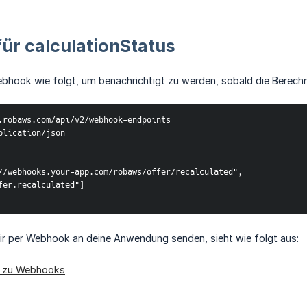
ür calculationStatus
Webhook wie folgt, um benachrichtigt zu werden, sobald die Berec
.robaws.com/api/v2/webhook-endpoints
plication/json
s://webhooks.your-app.com/robaws/offer/recalculated",
ffer.recalculated"]
wir per Webhook an deine Anwendung senden, sieht wie folgt aus:
n zu Webhooks