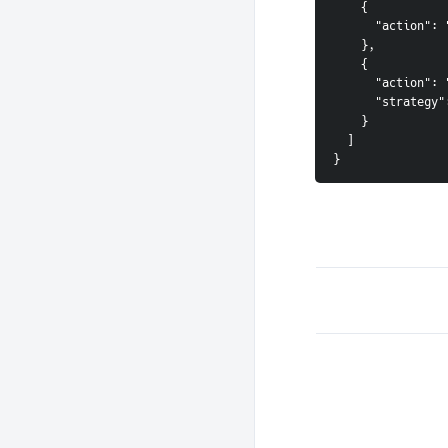
    {
      "acti
    },
    {
      "acti
      "stra
    }
  ]
}