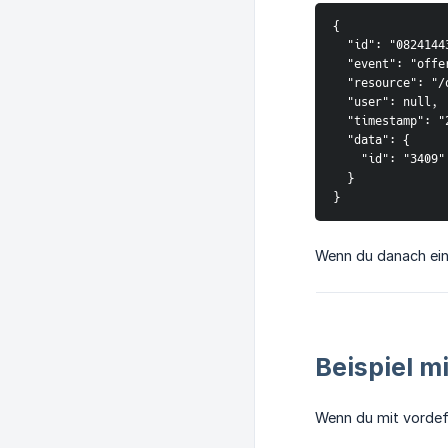
{
  "id": "082414
  "event": "off
  "resource": "
  "user": null,
  "timestamp": 
  "data": {
    "id": "3409"
  }
}
Wenn du danach ei
Beispiel 
Wenn du mit vordefi