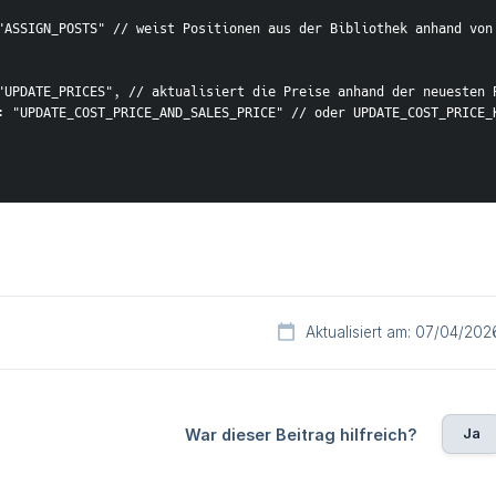
on": "ASSIGN_POSTS" // weist Positionen aus der Bibliothek anhand vo
on": "UPDATE_PRICES", // aktualisiert die Preise anhand der neueste
tegy": "UPDATE_COST_PRICE_AND_SALES_PRICE" // oder UPDATE_COST_PRICE
Aktualisiert am: 07/04/202
Ja
War dieser Beitrag hilfreich?