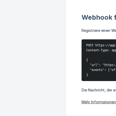
Webhook f
Registriere einen 
POST https://app
Content-Type: ap
{
  "url": "http
  "events": ["o
}
Die Nachricht, die 
Mehr Informatione