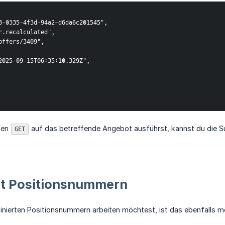
43-0335-4f3d-94a2-d6da6c201545",
er.recalculated",
/offers/3409",
"2025-09-15T06:35:10.329Z",
nen
auf das betreffende Angebot ausführst, kannst du die
GET
mit Positionsnummern
nierten Positionsnummern arbeiten möchtest, ist das ebenfalls mö