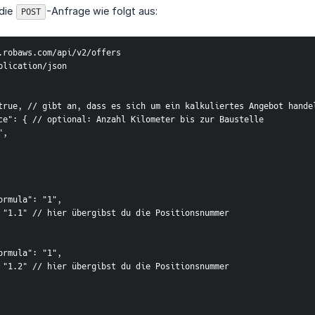
 die
-Anfrage wie folgt aus:
POST
.robaws.com/api/v2/offers
plication/json
: true, // gibt an, dass es sich um ein kalkuliertes Angebot hand
ance": { // optional: Anzahl Kilometer bis zur Baustelle
0",
tyFormula": "1",
ter": "1.1" // hier übergibst du die Positionsnummer
tyFormula": "1",
ter": "1.2" // hier übergibst du die Positionsnummer