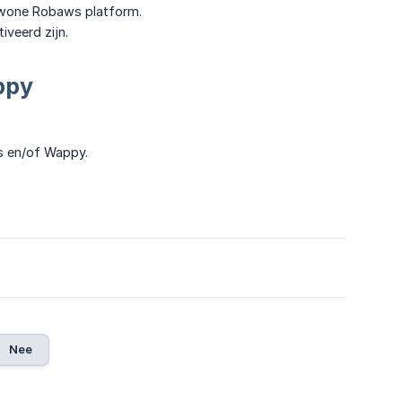
gewone Robaws platform.
veerd zijn.
ppy
ws en/of Wappy.
Nee