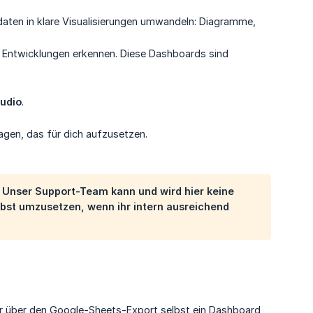
aten in klare Visualisierungen umwandeln: Diagramme,
d Entwicklungen erkennen. Diese Dashboards sind
tudio
.
gen, das für dich aufzusetzen.
 Unser Support-Team kann und wird hier keine
lbst umzusetzen, wenn ihr intern ausreichend
dir über den Google-Sheets-Export selbst ein Dashboard