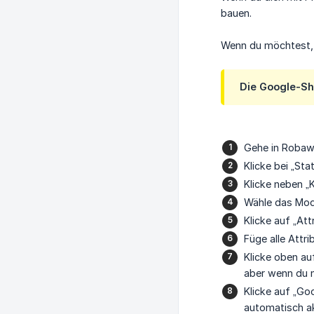
bauen.
Wenn du möchtest, 
Die Google-She
Gehe in Roba
Klicke bei „St
Klicke neben „
Wähle das Modu
Klicke auf „At
Füge alle Attri
Klicke oben au
aber wenn du na
Klicke auf „Go
automatisch akt