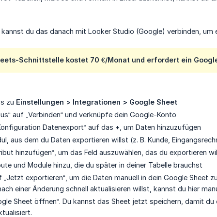
kannst du das danach mit Looker Studio (Google) verbinden, um e
ets-Schnittstelle kostet 70 €/Monat und erfordert ein Googl
ws zu
Einstellungen > Integrationen > Google Sheet
atus“ auf „Verbinden“ und verknüpfe dein Google-Konto
Konfiguration Datenexport“ auf das
+
, um Daten hinzuzufügen
l, aus dem du Daten exportieren willst (z. B. Kunde, Eingangsrech
tribut hinzufügen“, um das Feld auszuwählen, das du exportieren wi
bute und Module hinzu, die du später in deiner Tabelle brauchst
f „Jetzt exportieren“, um die Daten manuell in dein Google Sheet z
ch einer Änderung schnell aktualisieren willst, kannst du hier manu
ogle Sheet öffnen“. Du kannst das Sheet jetzt speichern, damit du
ualisiert.