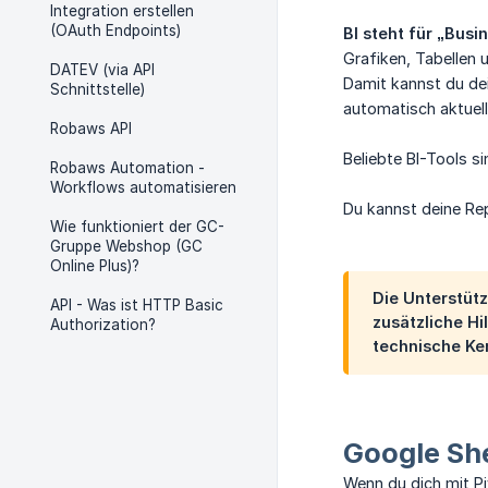
Integration erstellen
(OAuth Endpoints)
BI steht für „Busi
Grafiken, Tabellen 
DATEV (via API
Damit kannst du dei
Schnittstelle)
automatisch aktuell
Robaws API
Beliebte BI-Tools si
Robaws Automation -
Workflows automatisieren
Du kannst deine Re
Wie funktioniert der GC-
Gruppe Webshop (GC
Online Plus)?
Die Unterstüt
API - Was ist HTTP Basic
zusätzliche Hi
Authorization?
technische Ke
Google She
Wenn du dich mit P