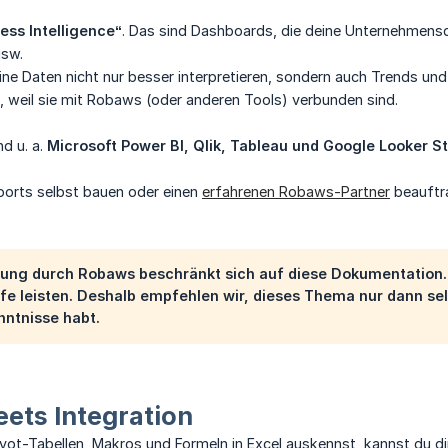
ness Intelligence“
. Das sind Dashboards, die deine Unternehmensd
usw.
ne Daten nicht nur besser interpretieren, sondern auch Trends un
, weil sie mit Robaws (oder anderen Tools) verbunden sind.
nd u. a.
Microsoft Power BI, Qlik, Tableau und Google Looker S
ports selbst bauen oder einen
erfahrenen Robaws-Partner
beauftra
zung durch Robaws beschränkt sich auf diese Dokumentation.
lfe leisten. Deshalb empfehlen wir, dieses Thema nur dann se
nntnisse habt.
ets Integration
ivot-Tabellen, Makros und Formeln in Excel auskennst, kannst du 