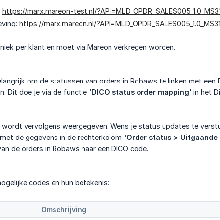
:
https://marx.mareon-test.nl/?API=MLD_OPDR_SALES005_1.0_MS3
eving:
https://marx.mareon.nl/?API=MLD_OPDR_SALES005_1.0_MS3
uniek per klant en moet via Mareon verkregen worden.
elangrijk om de statussen van orders in Robaws te linken met een
 Dit doe je via de functie
'DICO status order mapping'
in het D
wordt vervolgens weergegeven. Wens je status updates te verstu
 met de gegevens in de rechterkolom
'Order status > Uitgaande
van de orders in Robaws naar een DICO code.
ogelijke codes en hun betekenis:
Omschrijving