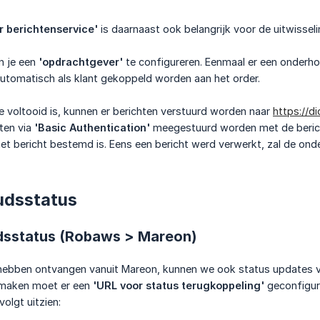
r berichtenservice'
is daarnaast ook belangrijk voor de uitwisseli
en je een
'opdrachtgever'
te configureren. Eenmaal er een onderh
utomatisch als klant gekoppeld worden aan het order.
e voltooid is, kunnen er berichten verstuurd worden naar
https://d
ten via
'Basic Authentication'
meegestuurd worden met de beric
et bericht bestemd is. Eens een bericht werd verwerkt, zal de ond
udsstatus
dsstatus (Robaws > Mareon)
hebben ontvangen vanuit Mareon, kunnen we ook status updates v
 maken moet er een
'URL voor status terugkoppeling'
geconfigur
volgt uitzien: