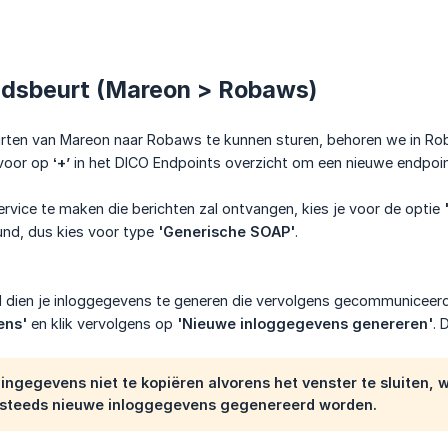
udsbeurt (Mareon > Robaws)
en van Mareon naar Robaws te kunnen sturen, behoren we in Rob
rvoor op
‘+ʼ
in het DICO Endpoints overzicht om een nieuwe endpoin
vice te maken die berichten zal ontvangen, kies je voor de optie
und, dus kies voor type
'Generische SOAP'
.
d dien je inloggegevens te generen die vervolgens gecommuniceerd
ens'
en klik vervolgens op
'Nieuwe inloggegevens genereren'
. 
ingegevens niet te kopiëren alvorens het venster te sluiten
 steeds nieuwe inloggegevens gegenereerd worden.