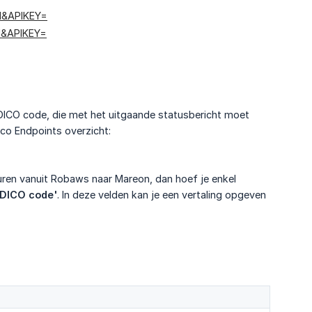
1&APIKEY=
1&APIKEY=
 DICO code, die met het uitgaande statusbericht moet
ico Endpoints overzicht:
ren vanuit Robaws naar Mareon, dan hoef je enkel
 DICO code'
. In deze velden kan je een vertaling opgeven