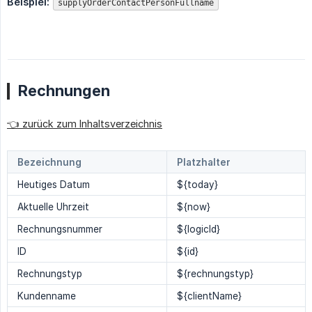
Beispiel:
supplyOrderContactPersonFullname
Rechnungen
👈 zurück zum Inhaltsverzeichnis
Bezeichnung
Platzhalter
Heutiges Datum
${today}
Aktuelle Uhrzeit
${now}
Rechnungsnummer
${logicId}
ID
${id}
Rechnungstyp
${rechnungstyp}
Kundenname
${clientName}