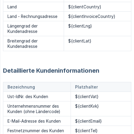
Land
${clientCountry}
Land - Rechnungsadresse
${clientInvoiceCountry}
Längengrad der
${clientLng}
Kundenadresse
Breitengrad der
${clientLat}
Kundenadresse
Detaillierte Kundeninformationen
Bezeichnung
Platzhalter
Ust-IdNr. des Kunden
${clientVat}
Unternehmensnummer des
${clientKvk}
Kunden (ohne Ländercode)
E-Mail-Adresse des Kunden
${clientEmail}
Festnetznummer des Kunden
${clientTel}