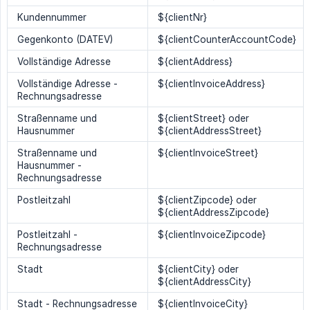
Kundennummer
${clientNr}
Gegenkonto (DATEV)
${clientCounterAccountCode}
Vollständige Adresse
${clientAddress}
Vollständige Adresse -
${clientInvoiceAddress}
Rechnungsadresse
Straßenname und
${clientStreet} oder
Hausnummer
${clientAddressStreet}
Straßenname und
${clientInvoiceStreet}
Hausnummer -
Rechnungsadresse
Postleitzahl
${clientZipcode} oder
${clientAddressZipcode}
Postleitzahl -
${clientInvoiceZipcode}
Rechnungsadresse
Stadt
${clientCity} oder
${clientAddressCity}
Stadt - Rechnungsadresse
${clientInvoiceCity}