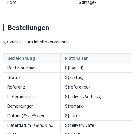
Foto
${image}
Bestellungen
👈 zurück zum Inhaltsverzeichnis
Bezeichnung
Platzhalter
Bestellnummer
${logicId}
Status
${status}
Referenz
${reference}
Lieferadresse
${deliveryAddress}
Bemerkungen
${remark}
Datum (
Erstellt am
)
${date}
Lieferdatum (
Liefern für
)
${deliveryDate}