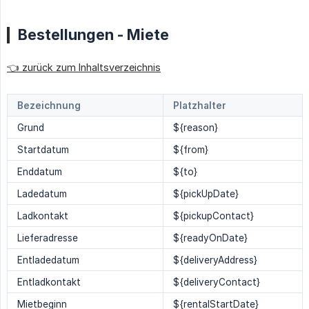
Bestellungen - Miete
👈 zurück zum Inhaltsverzeichnis
Bezeichnung
Platzhalter
Grund
${reason}
Startdatum
${from}
Enddatum
${to}
Ladedatum
${pickUpDate}
Ladkontakt
${pickupContact}
Lieferadresse
${readyOnDate}
Entladedatum
${deliveryAddress}
Entladkontakt
${deliveryContact}
Mietbeginn
${rentalStartDate}