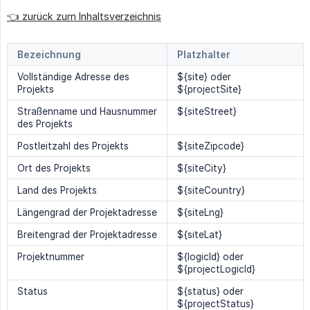
👈 zurück zum Inhaltsverzeichnis
Bezeichnung
Platzhalter
Vollständige Adresse des
${site} oder
Projekts
${projectSite}
Straßenname und Hausnummer
${siteStreet}
des Projekts
Postleitzahl des Projekts
${siteZipcode}
Ort des Projekts
${siteCity}
Land des Projekts
${siteCountry}
Längengrad der Projektadresse
${siteLng}
Breitengrad der Projektadresse
${siteLat}
Projektnummer
${logicId} oder
${projectLogicId}
Status
${status} oder
${projectStatus}