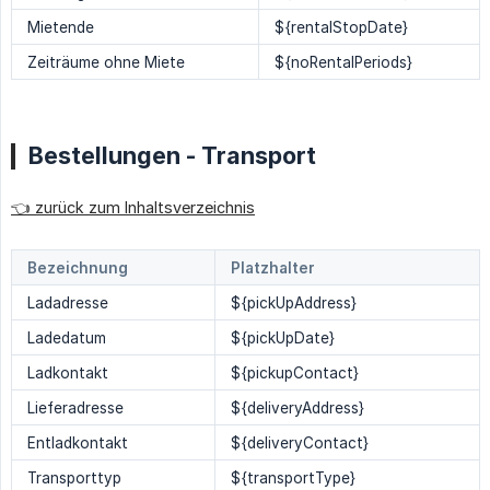
Mietende
${rentalStopDate}
Zeiträume ohne Miete
${noRentalPeriods}
Bestellungen - Transport
👈 zurück zum Inhaltsverzeichnis
Bezeichnung
Platzhalter
Ladadresse
${pickUpAddress}
Ladedatum
${pickUpDate}
Ladkontakt
${pickupContact}
Lieferadresse
${deliveryAddress}
Entladkontakt
${deliveryContact}
Transporttyp
${transportType}