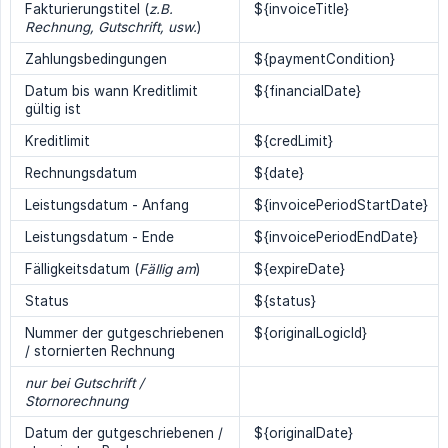
Fakturierungstitel (
z.B. 
${invoiceTitle}
Rechnung, Gutschrift, usw.
)
Zahlungsbedingungen
${paymentCondition}
Datum bis wann Kreditlimit
${financialDate}
gültig ist
Kreditlimit
${credLimit}
Rechnungsdatum
${date}
Leistungsdatum - Anfang
${invoicePeriodStartDate}
Leistungsdatum - Ende
${invoicePeriodEndDate}
Fälligkeitsdatum (
Fällig am
)
${expireDate}
Status
${status}
Nummer der gutgeschriebenen
${originalLogicId}
/ stornierten Rechnung
nur bei Gutschrift / 
Stornorechnung
Datum der gutgeschriebenen /
${originalDate}