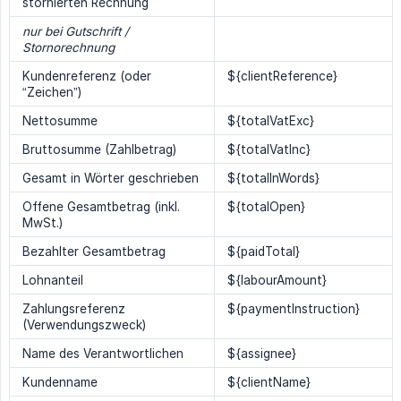
stornierten Rechnung
nur bei Gutschrift / 
Stornorechnung
Kundenreferenz (oder
${clientReference}
“Zeichen”)
Nettosumme
${totalVatExc}
Bruttosumme (Zahlbetrag)
${totalVatInc}
Gesamt in Wörter geschrieben
${totalInWords}
Offene Gesamtbetrag (inkl.
${totalOpen}
MwSt.)
Bezahlter Gesamtbetrag
${paidTotal}
Lohnanteil
${labourAmount}
Zahlungsreferenz
${paymentInstruction}
(Verwendungszweck)
Name des Verantwortlichen
${assignee}
Kundenname
${clientName}