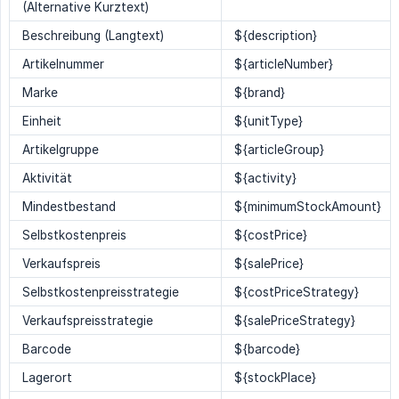
(Alternative Kurztext)
Beschreibung (Langtext)
${description}
Artikelnummer
${articleNumber}
Marke
${brand}
Einheit
${unitType}
Artikelgruppe
${articleGroup}
Aktivität
${activity}
Mindestbestand
${minimumStockAmount}
Selbstkostenpreis
${costPrice}
Verkaufspreis
${salePrice}
Selbstkostenpreisstrategie
${costPriceStrategy}
Verkaufspreisstrategie
${salePriceStrategy}
Barcode
${barcode}
Lagerort
${stockPlace}