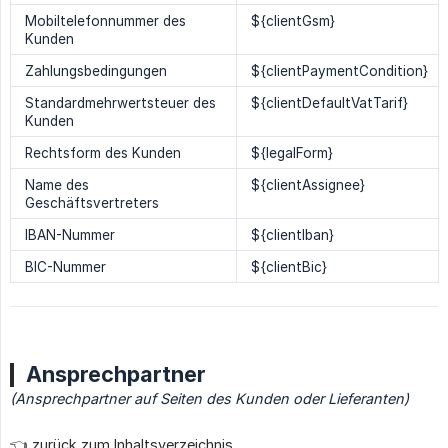
Mobiltelefonnummer des
${clientGsm}
Kunden
Zahlungsbedingungen
${clientPaymentCondition}
Standardmehrwertsteuer des
${clientDefaultVatTarif}
Kunden
Rechtsform des Kunden
${legalForm}
Name des
${clientAssignee}
Geschäftsvertreters
IBAN-Nummer
${clientIban}
BIC-Nummer
${clientBic}
Ansprechpartner
(Ansprechpartner auf Seiten des Kunden oder Lieferanten)
👈 zurück zum Inhaltsverzeichnis