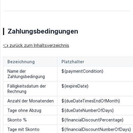
Zahlungsbedingungen
👈 zurück zum Inhaltsverzeichnis
Bezeichnung
Platzhalter
Name der
${paymentCondition}
Zahlungsbedingung
Fälligkeitsdatum der
${expireDate}
Rechnung
Anzahl der Monatenden
${dueDateTimesEndOfMonth}
Tage ohne Abzug
${dueDateNumberOfDays}
Skonto %
${financialDiscountPercentage}
Tage mit Skonto
${financialDiscountNumberOfDays}