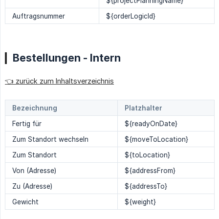
${projectPlanningName}
Auftragsnummer
${orderLogicId}
Bestellungen - Intern
👈 zurück zum Inhaltsverzeichnis
Bezeichnung
Platzhalter
Fertig für
${readyOnDate}
Zum Standort wechseln
${moveToLocation}
Zum Standort
${toLocation}
Von (Adresse)
${addressFrom}
Zu (Adresse)
${addressTo}
Gewicht
${weight}