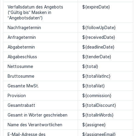
Verfallsdatum des Angebots
${expireDate}
(”Gültig bis” Masken in
“Angebotsdaten”)
Nachfragetermin
${followUpDate}
Anfragetermin
${receivedDate}
Abgabetermin
${deadlineDate}
Abgabeschluss
${tenderDate}
Nettosumme
${total}
Bruttosumme
${totalVatInc}
Gesamte MwSt.
${totalVat}
Provision
${commission}
Gesamtrabatt
${totalDiscount}
Gesamt in Wörter geschrieben
${totalInWords}
Name des Verantwortlichen
${assignee}
E-Mail-Adresse des
${assigneeEmail}