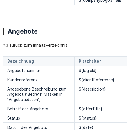
${companyLogoSmall}
Angebote
👈 zurück zum Inhaltsverzeichnis
Bezeichnung
Platzhalter
Angebotsnummer
${logicId}
Kundenreferenz
${clientReference}
Angegebene Beschreibung zum
${description}
Angebot (”Betreff” Masken in
“Angebotsdaten”)
Betreff des Angebots
${offerTitle}
Status
${status}
Datum des Angebots
${date}