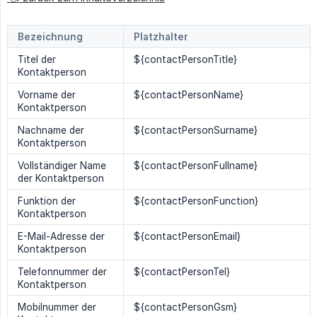
Bezeichnung
Platzhalter
Titel der
${contactPersonTitle}
Kontaktperson
Vorname der
${contactPersonName}
Kontaktperson
Nachname der
${contactPersonSurname}
Kontaktperson
Vollständiger Name
${contactPersonFullname}
der Kontaktperson
Funktion der
${contactPersonFunction}
Kontaktperson
E-Mail-Adresse der
${contactPersonEmail}
Kontaktperson
Telefonnummer der
${contactPersonTel}
Kontaktperson
Mobilnummer der
${contactPersonGsm}