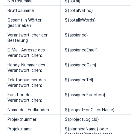
Nettosumme
${total}
Bruttosumme
${totalVatInc}
Gesamt in Wörter
${totalInWords}
geschrieben
Verantwortlicher der
${assignee}
Bestellung
E-Mail-Adresse des
${assigneeEmail}
Verantwortlichen:
Handy-Nummer des
${assigneeGsm}
Verantwortlichen:
Telefonnummer des
${assigneeTel}
Verantwortlichen:
Funktion des
${assigneeFunction}
Verantwortlichen:
Name des Endkunden
${projectEndClientName}
Projektnummer
${projectLogicId}
Projektname
${planningName} oder