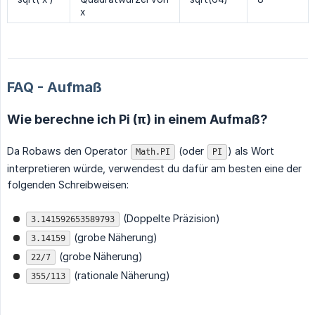
x
FAQ - Aufmaß
Wie berechne ich Pi (π) in einem Aufmaß?
Da Robaws den Operator
(oder
) als Wort
Math.PI
PI
interpretieren würde, verwendest du dafür am besten eine der
folgenden Schreibweisen:
(Doppelte Präzision)
3.141592653589793
(grobe Näherung)
3.14159
(grobe Näherung)
22/7
(rationale Näherung)
355/113