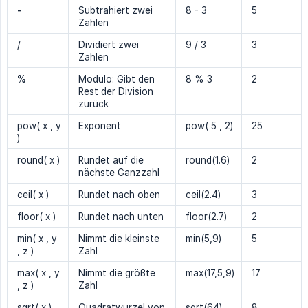
-
Subtrahiert zwei
8 - 3
5
Zahlen
/
Dividiert zwei
9 / 3
3
Zahlen
%
Modulo: Gibt den
8 % 3
2
Rest der Division
zurück
pow( x , y
Exponent
pow( 5 , 2)
25
)
round( x )
Rundet auf die
round(1.6)
2
nächste Ganzzahl
ceil( x )
Rundet nach oben
ceil(2.4)
3
floor( x )
Rundet nach unten
floor(2.7)
2
min( x , y
Nimmt die kleinste
min(5,9)
5
, z )
Zahl
max( x , y
Nimmt die größte
max(17,5,9)
17
, z )
Zahl
sqrt( x )
Quadratwurzel von
sqrt(64)
8